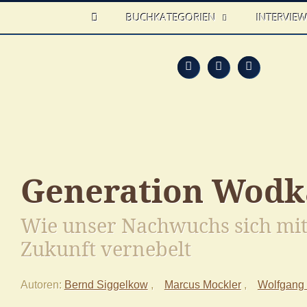
HOME
BUCHKATEGORIEN
INTERVIE
Feed
Faceb
T
Generation Wodk
Wie unser Nachwuchs sich mit
Zukunft vernebelt
Autoren
Bernd Siggelkow
Marcus Mockler
Wolfgang