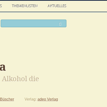
WS
THEMENLISTEN
AKTUELLES
ook
witter
Suchen
a
 Alkohol die
 Büscher
Verlag
adeo Verlag