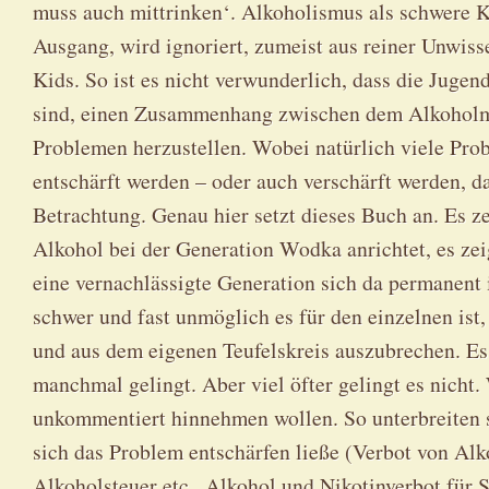
muss auch mittrinken‘. Alkoholismus als schwere K
Ausgang, wird ignoriert, zumeist aus reiner Unwiss
Kids. So ist es nicht verwunderlich, dass die Juge
sind, einen Zusammenhang zwischen dem Alkoholm
Problemen herzustellen. Wobei natürlich viele Pro
entschärft werden – oder auch verschärft werden, d
Betrachtung. Genau hier setzt dieses Buch an. Es ze
Alkohol bei der Generation Wodka anrichtet, es ze
eine vernachlässigte Generation sich da permanent 
schwer und fast unmöglich es für den einzelnen is
und aus dem eigenen Teufelskreis auszubrechen. Es z
manchmal gelingt. Aber viel öfter gelingt es nicht.
unkommentiert hinnehmen wollen. So unterbreiten s
sich das Problem entschärfen ließe (Verbot von Alko
Alkoholsteuer etc., Alkohol und Nikotinverbot für