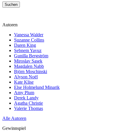
Suchen
Autoren
Vanessa Walder
Suzanne Collins
Daren King
Şebnem Yavuz‎
Gunilla Bergström
Miroslav Sasek
Magdalen Nabb
Björn Moschinski
Alyson Noël
Kate Klise
Else Holmelund Minarik
Amy Plum
Derek Landy
Agatha Christie
Valerie Thomas
Alle Autoren
Gewinnspiel