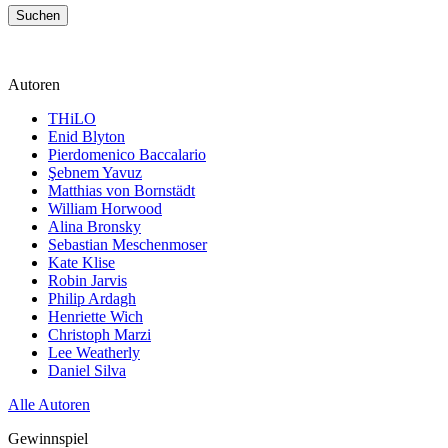
Suchen
Autoren
THiLO
Enid Blyton
Pierdomenico Baccalario
Şebnem Yavuz‎
Matthias von Bornstädt
William Horwood
Alina Bronsky
Sebastian Meschenmoser
Kate Klise
Robin Jarvis
Philip Ardagh
Henriette Wich
Christoph Marzi
Lee Weatherly
Daniel Silva
Alle Autoren
Gewinnspiel