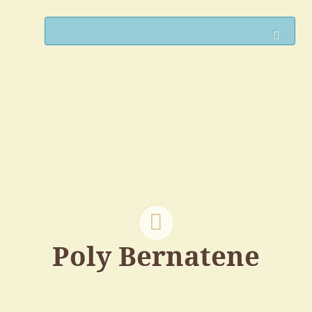
Such
Poly Bernatene