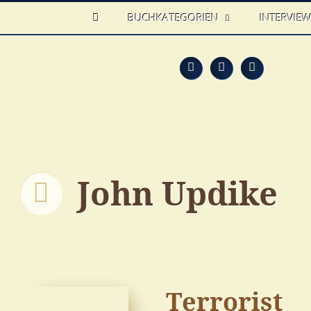
HOME
BUCHKATEGORIEN
INTERVIE
Feed
Faceb
T
John Updike
Terrorist