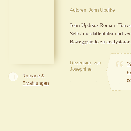
Autoren
John Updike
John Updikes Roman "Terrori
Selbstmordattentäter und ver
Beweggründe zu analysieren
Rezension von
V
Josephine
w
Romane &
z
Erzählungen