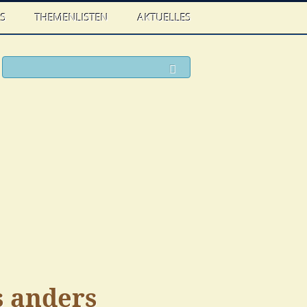
WS
THEMENLISTEN
AKTUELLES
ook
witter
Suchen
s anders