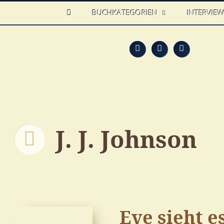
HOME
BUCHKATEGORIEN
INTERVIE
Feed
Faceb
T
J. J. Johnson
Eve sieht e