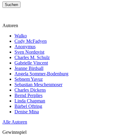
Suchen
Autoren
Walko
Cody McFadyen
Anonymus
Sven Nordqvist
Charles M. Schulz
Gabrielle Vincent
Jeanne Birdsall
Angela Sommer-Bodenburg
Şebnem Yavuz‎
Sebastian Meschenmoser
Charles Dickens
Bernd Perplies
Linda Chapman
Bärbel Oftring
Denise Mina
Alle Autoren
Gewinnspiel