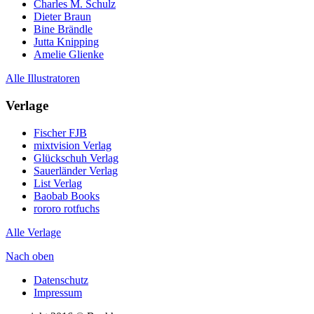
Charles M. Schulz
Dieter Braun
Bine Brändle
Jutta Knipping
Amelie Glienke
Alle Illustratoren
Verlage
Fischer FJB
mixtvision Verlag
Glückschuh Verlag
Sauerländer Verlag
List Verlag
Baobab Books
rororo rotfuchs
Alle Verlage
Nach oben
Datenschutz
Impressum