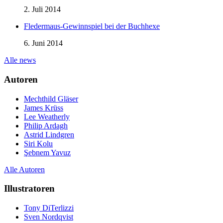
2. Juli 2014
Fledermaus-Gewinnspiel bei der Buchhexe
6. Juni 2014
Alle news
Autoren
Mechthild Gläser
James Krüss
Lee Weatherly
Philip Ardagh
Astrid Lindgren
Siri Kolu
Şebnem Yavuz‎
Alle Autoren
Illustratoren
Tony DiTerlizzi
Sven Nordqvist