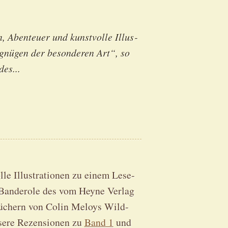
 Aben­teu­er und kunst­vol­le Illus­
­gnü­gen der beson­de­ren Art“, so
des...
le Illus­tra­tio­nen zu einem Lese­
Ban­de­ro­le des vom Hey­ne Ver­lag
en Büchern von Colin Meloys Wild­
e­re Rezen­sio­nen zu
Band 1
und