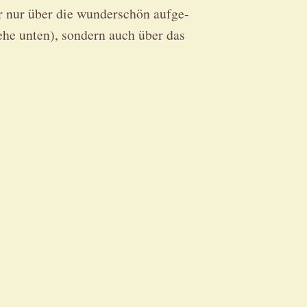
r nur über die wun­der­schön auf­ge­
­he unten), son­dern auch über das