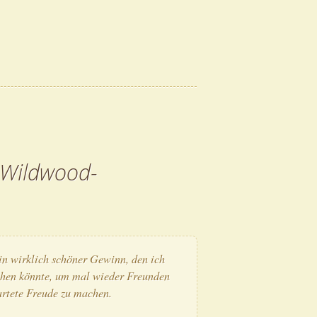
„Wildwood-
ein wirk­lich schö­ner Gewinn, den ich
chen könn­te, um mal wie­der Freun­den
r­te­te Freu­de zu machen.