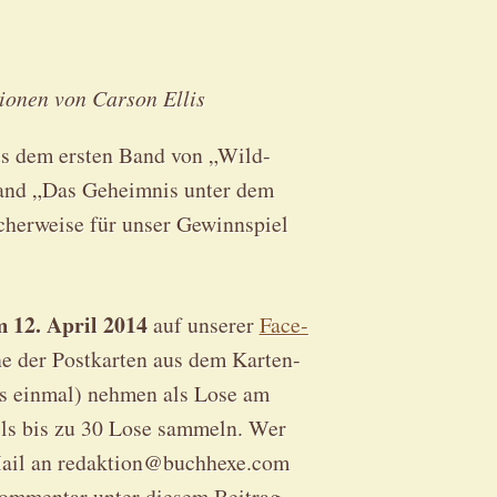
­tio­nen von Carson Ellis
aus dem ers­ten Band von „Wild­
 Band „Das Geheim­nis unter dem
cher­wei­se für unser Gewinn­spiel
m 12. April 2014
auf unse­rer
Face­
e der Post­kar­ten aus dem Kar­ten­
ls ein­mal) neh­men als Lose am
eils bis zu 30 Lose sam­meln. Wer
-Mail an redaktion@buchhexe.com
om­men­tar unter die­sem Bei­trag