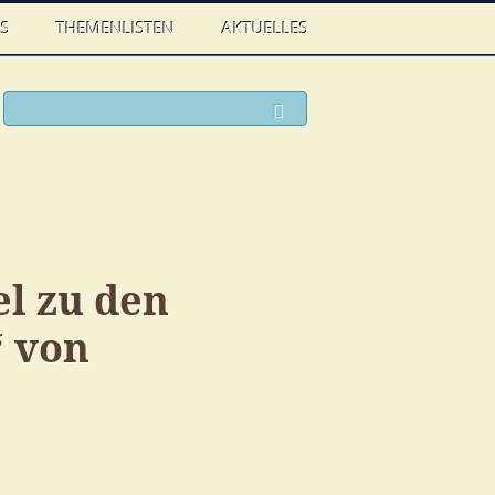
WS
THEMENLISTEN
AKTUELLES
ook
witter
Suchen
l zu den
 von