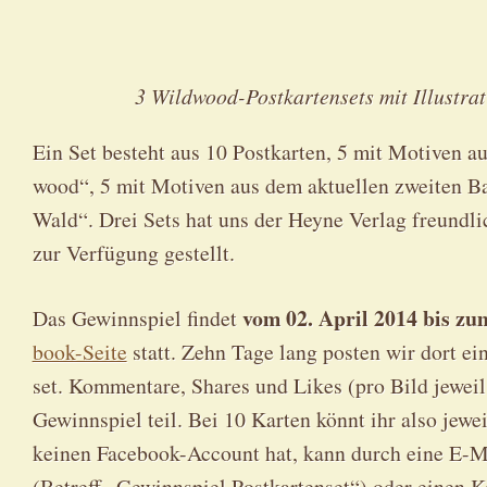
3 Wild­wood-Post­kar­ten­sets mit Illus­tra
Ein Set besteht aus 10 Post­kar­ten, 5 mit Moti­ven 
wood“, 5 mit Moti­ven aus dem aktu­el­len zwei­ten
Wald“. Drei Sets hat uns der Hey­ne Ver­lag freund­li­
zur Ver­fü­gung gestellt.
vom 02. April 2014 bis zu
Das Gewinn­spiel fin­det
book-Sei­te
statt. Zehn Tage lang pos­ten wir dort ein
set. Kom­men­ta­re, Shares und Likes (pro Bild jewei
Gewinn­spiel teil. Bei 10 Kar­ten könnt ihr also jew
kei­nen Face­book-Account hat, kann durch eine E
(Betreff „Gewinn­spiel Post­kar­ten­set“) oder einen K