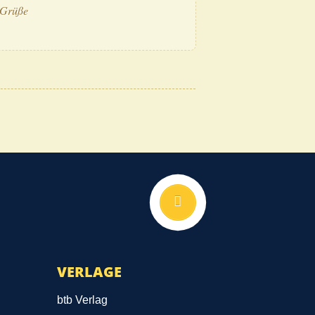
e Grüße
Nach oben
VERLAGE
btb Verlag