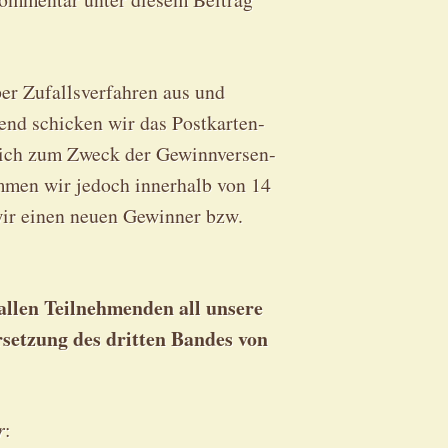
r Zufalls­ver­fah­ren aus und
end schi­cken wir das Post­kar­ten­
­lich zum Zweck der Gewinn­ver­sen­
­men wir jedoch inner­halb von 14
wir einen neu­en Gewin­ner bzw.
llen Teil­neh­men­den all unse­re
et­zung des drit­ten Ban­des von
r
: