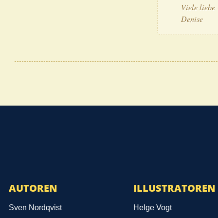
Vie­le lie­b
Denise
AUTOREN
ILLUSTRATOREN
Sven Nordqvist
Helge Vogt