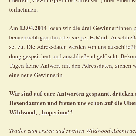
teilnehmen.
13.04.2014
Am
losen wir die drei Gewinner/innen pe
benach­rich­ti­gen ihn oder sie per E-Mail. Anschlie­ß
set zu. Die Adress­da­ten wer­den von uns aus­schließ
dung gespei­chert und anschlie­ßend gelöscht. Bekom
Tagen kei­ne Ant­wort mit den Adress­da­ten, zie­hen 
eine neue Gewinnerin.
Wir sind auf eure Ant­wor­ten gespannt, drü­cken a
Hexen­dau­men und freu­en uns schon auf die Über­s
Wild­wood, „Impe­ri­um“!
Trai­ler zum ers­ten und zwei­ten Wild­wood-Aben­teu­e