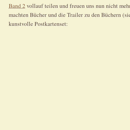
Band 2
voll­auf tei­len und freu­en uns nun nicht meh
mach­ten Bücher und die Trai­ler zu den Büchern (sie
kunst­vol­le Postkartenset: