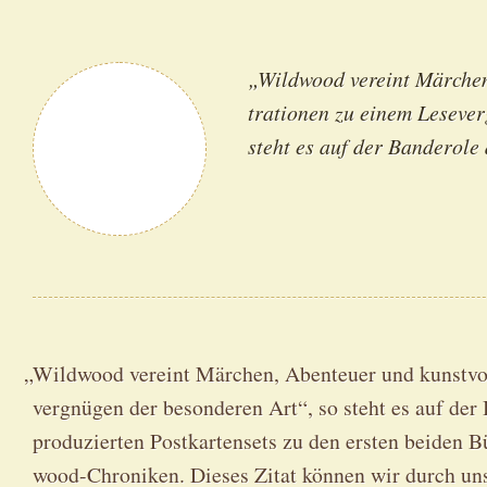
„Wild­wood ver­eint Mär­chen,
tra­tio­nen zu einem Lese­ver
steht es auf der Ban­de­ro­le 
„
Wild­wood ver­eint Mär­chen, Aben­teu­er und kunst­vol­
ver­gnü­gen der beson­de­ren Art“, so steht es auf der 
pro­du­zier­ten Post­kar­ten­sets zu den ers­ten bei­d
wood-Chro­ni­ken. Die­ses Zitat kön­nen wir durch uns