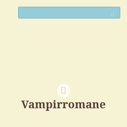
Such
Vampirromane