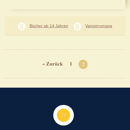
Bücher ab 14 Jahren
Vampirromane
« Zurück
1
2
Nach oben