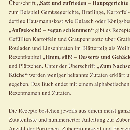
„Satt und zufrieden – Hauptgerichte 
Überschrift
zum Beispiel Gemüsegerichte, Bratlinge, Kartoffel
deftige Hausmannskost wie Gulasch oder Königsber
„Aufgekocht! – vegan schlemmen“
gibt es Rezept
Gefüllten Kartoffeln und Graupenrisotto über Gratin
Rouladen und Linsenbraten im Blätterteig als Weih
„Hmm, süß! – Desserts und Gebäc
Rezeptkapitel
„Zum Nachsch
und Plätzchen. Unter der Überschrift
Küche“
werden weniger bekannte Zutaten erklärt u
gegeben. Das Buch endet mit einem alphabetischen
Rezeptnamen und Zutaten.
Die Rezepte bestehen jeweils aus einem meist ganzs
Zutatenliste und nummerierter Anleitung zur Zube
Anzahl der Portionen, Zubereitungszeit und Energie