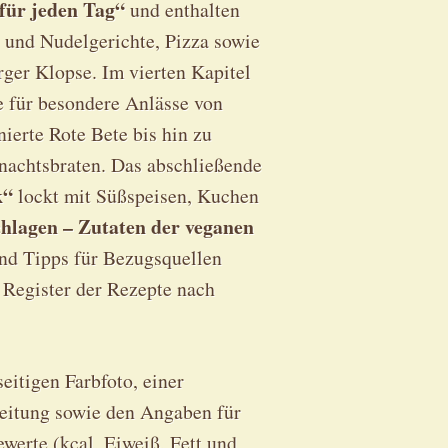
für jeden Tag“
und enthalten
- und Nudelgerichte, Pizza sowie
ger Klopse. Im vierten Kapitel
e für besondere Anlässe von
ierte Rote Bete bis hin zu
nachtsbraten. Das abschließende
k“
lockt mit Süßspeisen, Kuchen
lagen – Zutaten der veganen
nd Tipps für Bezugsquellen
 Register der Rezepte nach
eitigen Farbfoto, einer
reitung sowie den Angaben für
werte (kcal, Eiweiß, Fett und