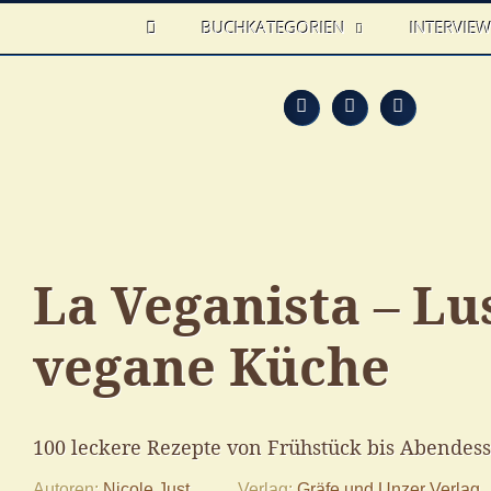
HOME
BUCHKATEGORIEN
INTERVIE
Feed
Faceb
T
La Veganista – Lu
vegane Küche
100 leckere Rezepte von Frühstück bis Abendes
Autoren
Nicole Just
Verlag
Gräfe und Unzer Verlag