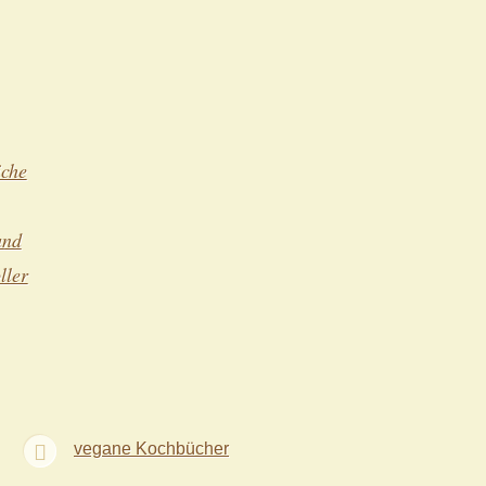
iche
und
ller
vegane Kochbücher