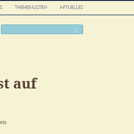
WS
THEMENLISTEN
AKTUELLES
ook
witter
Suchen
st auf
sen