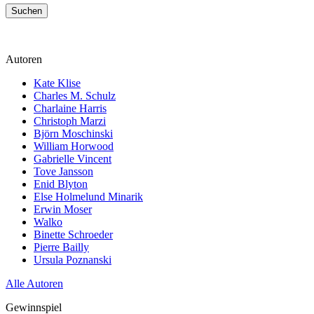
Suchen
Autoren
Kate Klise
Charles M. Schulz
Charlaine Harris
Christoph Marzi
Björn Moschinski
William Horwood
Gabrielle Vincent
Tove Jansson
Enid Blyton
Else Holmelund Minarik
Erwin Moser
Walko
Binette Schroeder
Pierre Bailly
Ursula Poznanski
Alle Autoren
Gewinnspiel