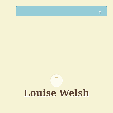
Such
Louise Welsh