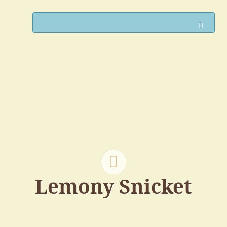
Such
Lemony Snicket