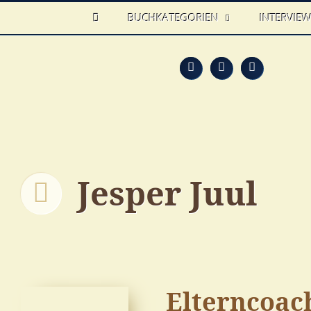
HOME
BUCHKATEGORIEN
INTERVIE
Feed
Faceb
T
Jesper Juul
Elterncoac