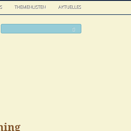
WS
THEMENLISTEN
AKTUELLES
ook
witter
Suchen
hing