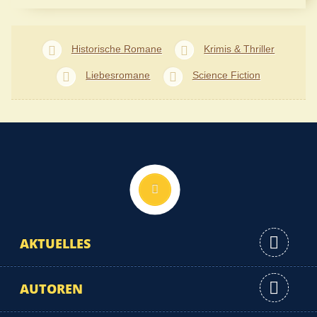
Historische Romane
Krimis & Thriller
Liebesromane
Science Fiction
Nach oben
AKTUELLES
AUTOREN