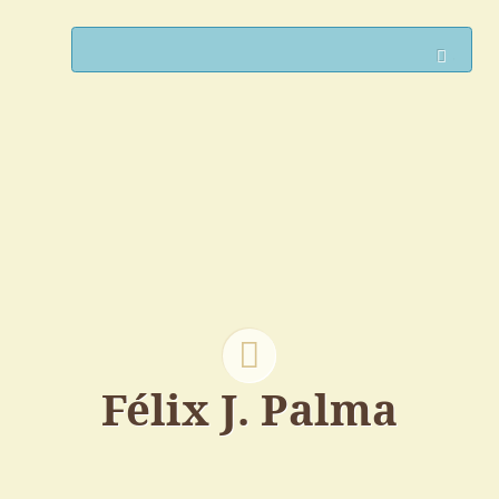
Such
Félix J. Palma