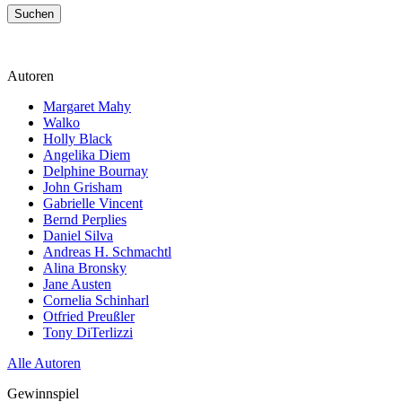
Suchen
Autoren
Margaret Mahy
Walko
Holly Black
Angelika Diem
Delphine Bournay
John Grisham
Gabrielle Vincent
Bernd Perplies
Daniel Silva
Andreas H. Schmachtl
Alina Bronsky
Jane Austen
Cornelia Schinharl
Otfried Preußler
Tony DiTerlizzi
Alle Autoren
Gewinnspiel