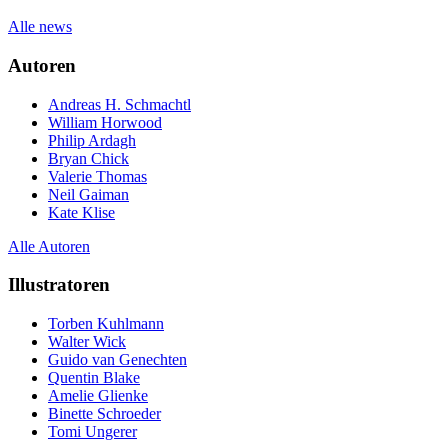
Alle news
Autoren
Andreas H. Schmachtl
William Horwood
Philip Ardagh
Bryan Chick
Valerie Thomas
Neil Gaiman
Kate Klise
Alle Autoren
Illustratoren
Torben Kuhlmann
Walter Wick
Guido van Genechten
Quentin Blake
Amelie Glienke
Binette Schroeder
Tomi Ungerer