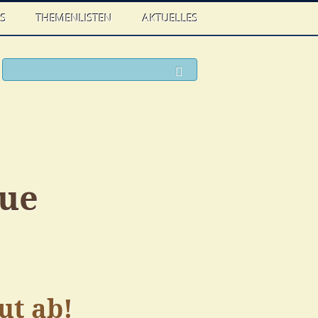
WS
THEMENLISTEN
AKTUELLES
ook
witter
Suchen
gue
ut ab!