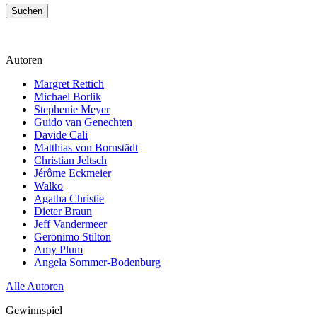
Suchen
Autoren
Margret Rettich
Michael Borlik
Stephenie Meyer
Guido van Genechten
Davide Cali
Matthias von Bornstädt
Christian Jeltsch
Jérôme Eckmeier
Walko
Agatha Christie
Dieter Braun
Jeff Vandermeer
Geronimo Stilton
Amy Plum
Angela Sommer-Bodenburg
Alle Autoren
Gewinnspiel