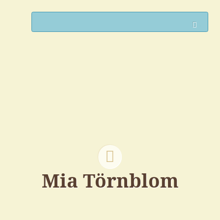
Such
Mia Törnblom