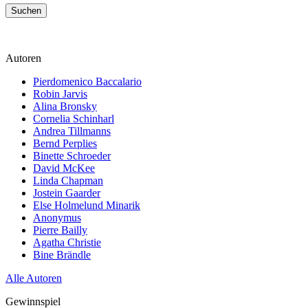
Suchen
Autoren
Pierdomenico Baccalario
Robin Jarvis
Alina Bronsky
Cornelia Schinharl
Andrea Tillmanns
Bernd Perplies
Binette Schroeder
David McKee
Linda Chapman
Jostein Gaarder
Else Holmelund Minarik
Anonymus
Pierre Bailly
Agatha Christie
Bine Brändle
Alle Autoren
Gewinnspiel