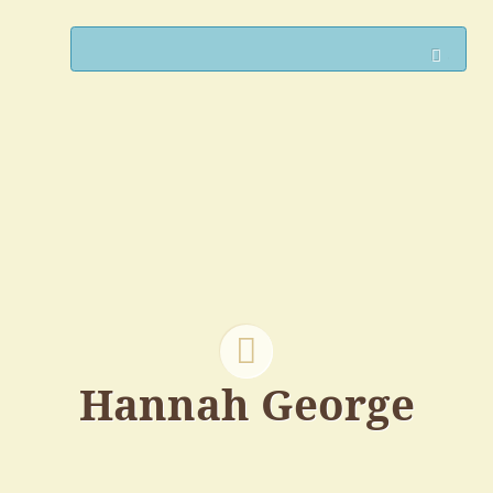
Such
Hannah George