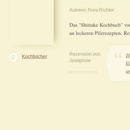
Autoren
Nora Richter
Das "Shiitake Kochbuch" von
an leckeren Pilzrezepten. R
Rezension von
D
Kochbücher
Josephine
k
a