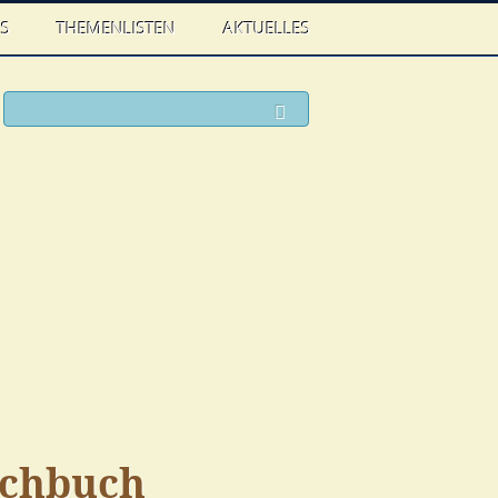
WS
THEMENLISTEN
AKTUELLES
ook
witter
Suchen
ochbuch