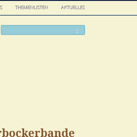
WS
THEMENLISTEN
AKTUELLES
ook
witter
Suchen
rbockerbande