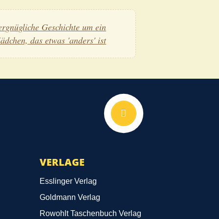
ergnügliche Geschichte um ein
ädchen, das etwas 'anders' ist
Nach oben
VERLAGE
Esslinger Verlag
Goldmann Verlag
Rowohlt Taschenbuch Verlag