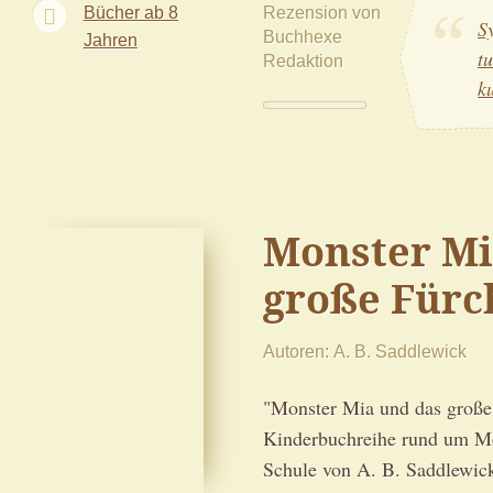
Rezension von
Bücher ab 8
S
Buchhexe
Jahren
t
Redaktion
k
Monster Mi
große Fürc
Autoren
A. B. Saddlewick
"Monster Mia und das große 
Kinderbuchreihe rund um Mo
Schule von A. B. Saddlewic