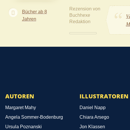
Rezension von
Bücher ab 8
Buchhexe
V
Jahren
Redaktion
M
AUTOREN
ILLUSTRATOREN
Margaret Mahy
Daniel Napp
Angela Sommer-Bodenburg
Chiara Arsego
Ursula Poznanski
Jon Klassen