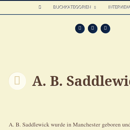
HOME
BUCHKATEGORIEN
INTERVIE
Feed
Faceb
T
A. B. Saddlew
A. B. Saddlewick wurde in Manchester geboren und 