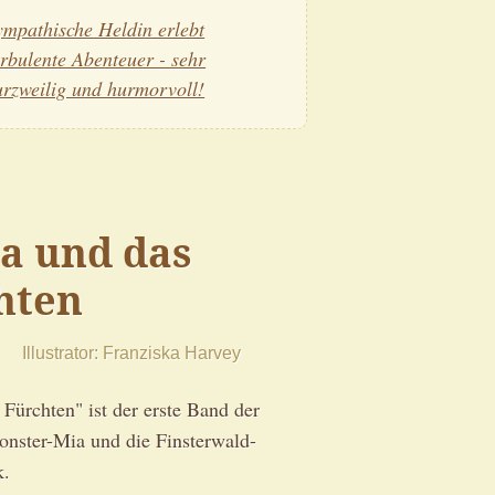
ympathische Heldin erlebt
urbulente Abenteuer - sehr
urzweilig und hurmorvoll!
a und das
hten
Illustrator
Franziska Harvey
Fürchten" ist der erste Band der
nster-Mia und die Finsterwald-
k.