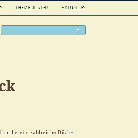
WS
THEMENLISTEN
AKTUELLES
ook
witter
Suchen
ick
hat bereits zahlreiche Bücher